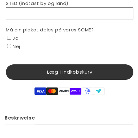
STED (indtast by og land):
Må din plakat deles på vores SOME?
Ja
Nej
Læg i indkøbskurv
Beskrivelse