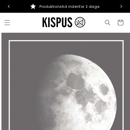
Gå til indhold
Produktionstid indenfor 2 dage.
Indkøbsku
 til
oduktoplysninger