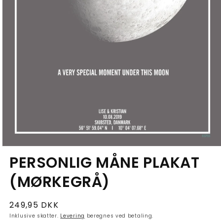
PERSONLIG MÅNE PLAKAT
Må
din
(MØRKEGRÅ)
plakat
deles
Normalpris
249,95 DKK
på
Inklusive skatter.
Levering
beregnes ved betaling.