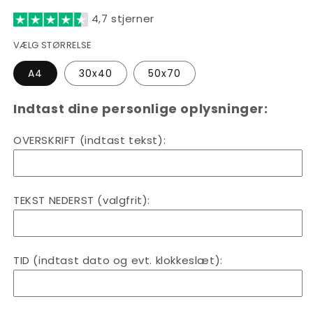
vores
4,7 stjerner
SOME?
VÆLG STØRRELSE
A4
30x40
50x70
Indtast dine personlige oplysninger:
OVERSKRIFT (indtast tekst):
TEKST NEDERST (valgfrit):
TID (indtast dato og evt. klokkeslæt):