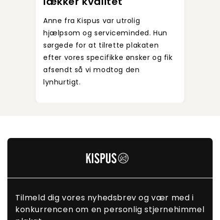
lækker kvalitet
Har l
helt 
Anne fra Kispus var utrolig
design
hjælpsom og serviceminded. Hun
rigti
sørgede for at tilrette plakaten
i top
efter vores specifikke ønsker og fik
og ve
afsendt så vi modtog den
lynhurtigt.
Tilmeld dig vores nyhedsbrev og vær med i
konkurrencen om en personlig stjernehimmel